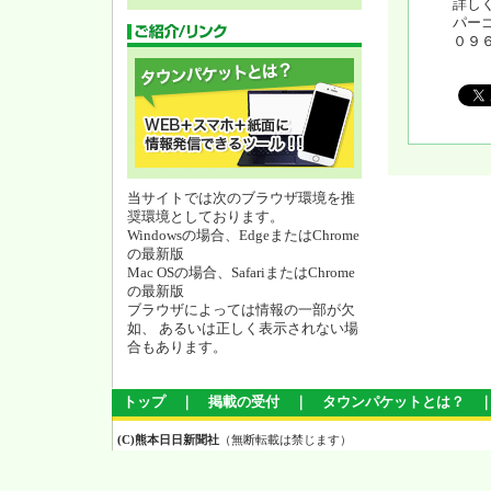
詳し
パー
０９
当サイトでは次のブラウザ環境を推
奨環境としております。
Windowsの場合、EdgeまたはChrome
の最新版
Mac OSの場合、SafariまたはChrome
の最新版
ブラウザによっては情報の一部が欠
如、 あるいは正しく表示されない場
合もあります。
トップ
｜
掲載の受付
｜
タウンパケットとは？
(C)熊本日日新聞社
（無断転載は禁じます）