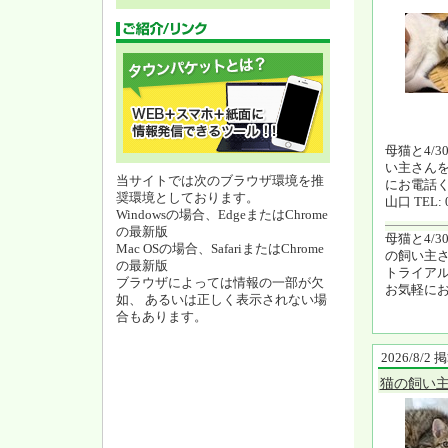
母猫と4/3
い主さん
当サイトでは次のブラウザ環境を推
にお電話
奨環境としております。
山口 TEL: 0
Windowsの場合、EdgeまたはChrome
の最新版
母猫と4/
Mac OSの場合、SafariまたはChrome
の飼い主
の最新版
トライア
ブラウザによっては情報の一部が欠
お気軽に
如、 あるいは正しく表示されない場
合もあります。
2026/8/2
猫の飼い