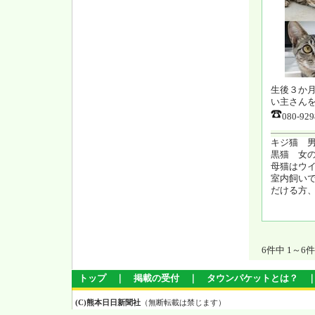
生後３か
い主さん
080-9
キジ猫 
黒猫 女
母猫はウ
室内飼い
だける方
6件中 1～
トップ
｜
掲載の受付
｜
タウンパケットとは？
(C)熊本日日新聞社
（無断転載は禁じます）