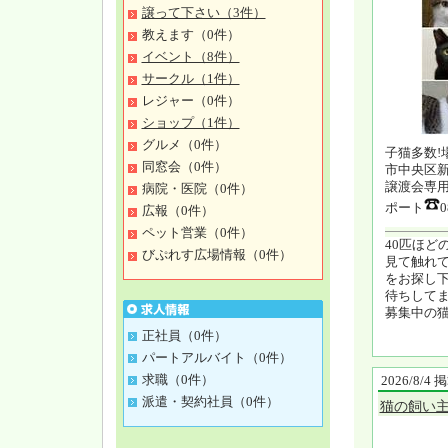
譲って下さい（3件）
教えます（0件）
イベント（8件）
サークル（1件）
レジャー（0件）
ショップ（1件）
グルメ（0件）
子猫多数!
同窓会（0件）
市中央区新町3-
譲渡会専用
病院・医院（0件）
ポート
0
広報（0件）
ペット営業（0件）
40匹ほど
びぷれす広場情報（0件）
見て触れ
をお探し
待ちして
募集中の
正社員（0件）
パートアルバイト（0件）
求職（0件）
2026/8/4
派遣・契約社員（0件）
猫の飼い