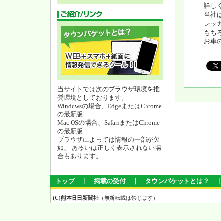
詳し
当社
レッ
もち
お車
当サイトでは次のブラウザ環境を推
奨環境としております。
Windowsの場合、EdgeまたはChrome
の最新版
Mac OSの場合、SafariまたはChrome
の最新版
ブラウザによっては情報の一部が欠
如、 あるいは正しく表示されない場
合もあります。
トップ
｜
掲載の受付
｜
タウンパケットとは？
(C)熊本日日新聞社
（無断転載は禁じます）