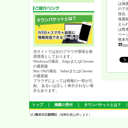
は保
ので
現在
保護
えら
は熊
ペー
熊本
09
当サイトでは次のブラウザ環境を推
奨環境としております。
Windowsの場合、EdgeまたはChrome
の最新版
Mac OSの場合、SafariまたはChrome
の最新版
ブラウザによっては情報の一部が欠
如、 あるいは正しく表示されない場
合もあります。
トップ
｜
掲載の受付
｜
タウンパケットとは？
(C)熊本日日新聞社
（無断転載は禁じます）