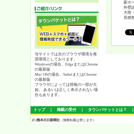
家ホ
外壁
大雨
見積無
当サイトでは次のブラウザ環境を推
奨環境としております。
Windowsの場合、EdgeまたはChrome
の最新版
Mac OSの場合、SafariまたはChrome
の最新版
ブラウザによっては情報の一部が欠
如、 あるいは正しく表示されない場
合もあります。
トップ
｜
掲載の受付
｜
タウンパケットとは？
(C)熊本日日新聞社
（無断転載は禁じます）