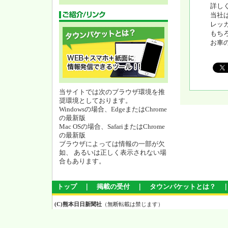
詳し
当社
レッ
もち
お車
当サイトでは次のブラウザ環境を推
奨環境としております。
Windowsの場合、EdgeまたはChrome
の最新版
Mac OSの場合、SafariまたはChrome
の最新版
ブラウザによっては情報の一部が欠
如、 あるいは正しく表示されない場
合もあります。
トップ
｜
掲載の受付
｜
タウンパケットとは？
(C)熊本日日新聞社
（無断転載は禁じます）