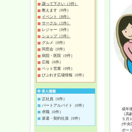
譲って下さい（3件）
教えます（0件）
イベント（8件）
サークル（1件）
レジャー（0件）
ショップ（1件）
グルメ（0件）
同窓会（0件）
病院・医院（0件）
広報（0件）
ペット営業（0件）
びぷれす広場情報（0件）
正社員（0件）
パートアルバイト（0件）
成年
求職（0件）
（高
派遣・契約社員（0件）
５月1
(中央
ポー